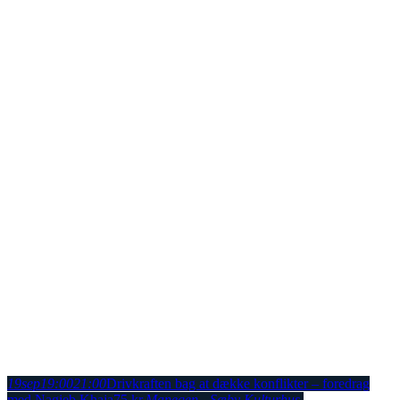
19
sep
19:00
21:00
Drivkraften bag at dække konflikter – foredrag
med Nagieb Khaja
75 kr.
Manegen - Sæby Kulturhus
,