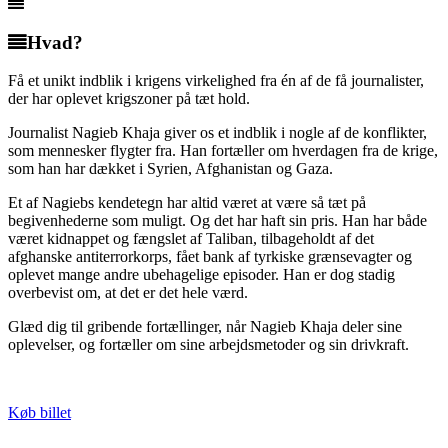
Hvad?
Få et unikt indblik i krigens virkelighed fra én af de få journalister,
der har oplevet krigszoner på tæt hold.
Journalist Nagieb Khaja giver os et indblik i nogle af de konflikter,
som mennesker flygter fra. Han fortæller om hverdagen fra de krige,
som han har dækket i Syrien, Afghanistan og Gaza.
Et af Nagiebs kendetegn har altid været at være så tæt på
begivenhederne som muligt. Og det har haft sin pris. Han har både
været kidnappet og fængslet af Taliban, tilbageholdt af det
afghanske antiterrorkorps, fået bank af tyrkiske grænsevagter og
oplevet mange andre ubehagelige episoder. Han er dog stadig
overbevist om, at det er det hele værd.
Glæd dig til gribende fortællinger, når Nagieb Khaja deler sine
oplevelser, og fortæller om sine arbejdsmetoder og sin drivkraft.
Køb billet