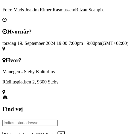
Foto: Mads Joakim Rimer Rasmussen/Ritzau Scanpix
Hvornår?
torsdag 19. September 2024 19:00
7:00pm
-
9:00pm
(GMT+02:00)
Hvor?
Manegen - Sæby Kulturhus
Rådhuspladsen 2, 9300 Sæby
Find vej
Address
-
Drivkraften
Destination