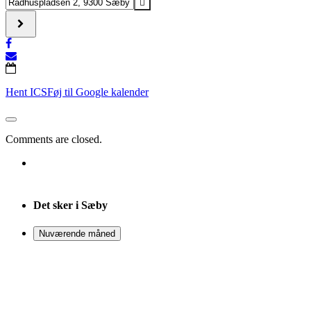
bag
Address
at
-
dække
Drivkraften
konflikter
bag
–
at
foredrag
dække
med
konflikter
Hent ICS
Føj til Google kalender
Nagieb
–
Khaja
foredrag
[]
med
Nagieb
Comments are closed.
Khaja
[]
Det sker i Sæby
Nuværende måned