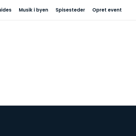
uides
Musik i byen
Spisesteder
Opret event