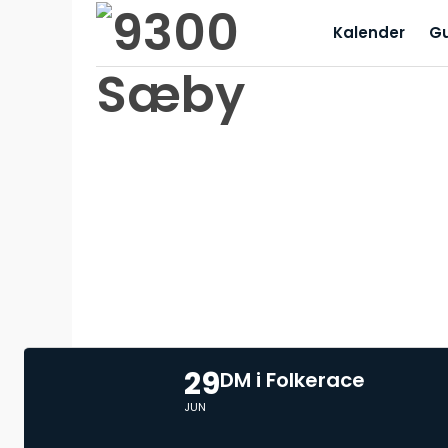
Kalender
G
29
DM i Folkerace
JUN