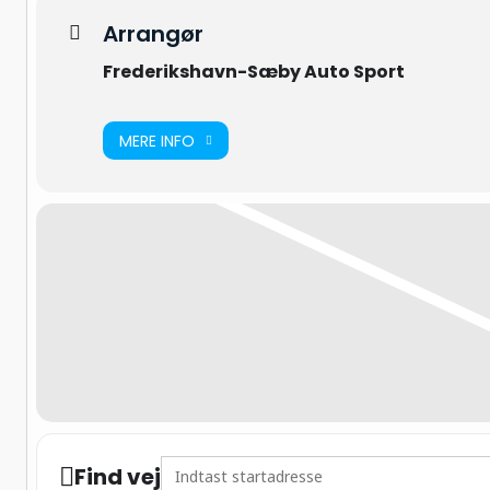
Arrangør
Frederikshavn-Sæby Auto Sport
MERE INFO
Address - DM i Folkerace []
Find vej