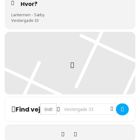
Hvor?
Lanternen - Sæby
Vestergade 33
Address - DJ Korgaard [wnTMn7ugw]
Destination Address - DJ Korgaard 
Find vej