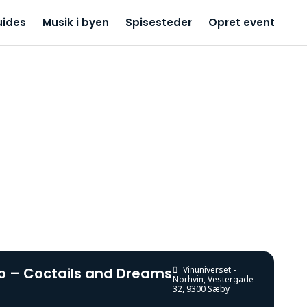
uides
Musik i byen
Spisesteder
Opret event
lo – Coctails and Dreams
Vinuniverset -
Norhvin
, Vestergade
32, 9300 Sæby