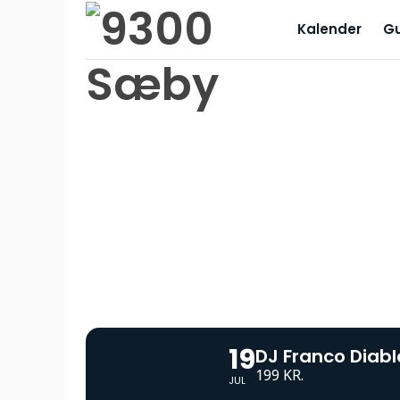
Kalender
G
19
DJ Franco Diab
199 KR.
JUL