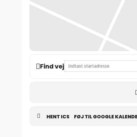
Address - DJ Franco Diablo – Coct
Find vej
HENT ICS
FØJ TIL GOOGLE KALEND