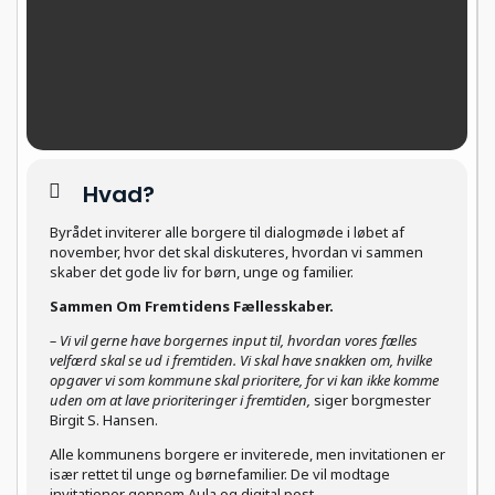
Hvad?
Byrådet inviterer alle borgere til dialogmøde i løbet af
november, hvor det skal diskuteres, hvordan vi sammen
skaber det gode liv for børn, unge og familier.
Sammen Om Fremtidens Fællesskaber.
– Vi vil gerne have borgernes input til, hvordan vores fælles
velfærd skal se ud i fremtiden. Vi skal have snakken om, hvilke
opgaver vi som kommune skal prioritere, for vi kan ikke komme
uden om at lave prioriteringer i fremtiden,
siger borgmester
Birgit S. Hansen.
Alle kommunens borgere er inviterede, men invitationen er
især rettet til unge og børnefamilier. De vil modtage
invitationer gennem Aula og digital post.