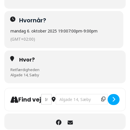
Hvornår?
mandag 6. oktober 2025 19:00
7:00pm
-
9:00pm
(GMT+02:00)
Hvor?
Retfærdigheden
Algade 14, Sæby
Address - De tyske flygtninge i Sæby efte
Destination Address - De tyske flyg
Find vej