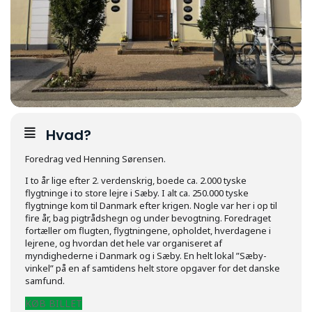
Hvad?
Foredrag ved Henning Sørensen.
I to år lige efter 2. verdenskrig, boede ca. 2.000 tyske
flygtninge i to store lejre i Sæby. I alt ca. 250.000 tyske
flygtninge kom til Danmark efter krigen. Nogle var her i op til
fire år, bag pigtrådshegn og under bevogtning. Foredraget
fortæller om flugten, flygtningene, opholdet, hverdagene i
lejrene, og hvordan det hele var organiseret af
myndighederne i Danmark og i Sæby. En helt lokal ”Sæby-
vinkel” på en af samtidens helt store opgaver for det danske
samfund.
KØB BILLET