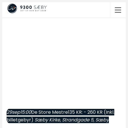
29
sep
15:00
De Store Mestre
135 KR: - 260 KR (Inkl.
billetgebyr)
Sæby Kirke
, Strandgade 5, Sæby