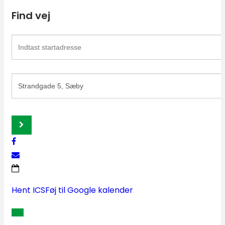
Find vej
Address
-
De
Destination
Store
Address
Mestre
-
[aMkcNLQ1Q]
De
Store
Mestre
[tfoCBEFFu]
Hent ICS
Føj til Google kalender