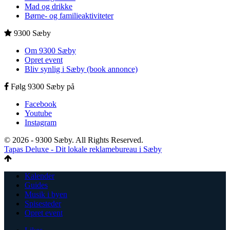
Mad og drikke
Børne- og familieaktiviteter
9300 Sæby
Om 9300 Sæby
Opret event
Bliv synlig i Sæby (book annonce)
Følg 9300 Sæby på
Facebook
Youtube
Instagram
© 2026 - 9300 Sæby. All Rights Reserved.
Tapas Deluxe - Dit lokale reklamebureau i Sæby
Kalender
Guides
Musik i byen
Spisesteder
Opret event