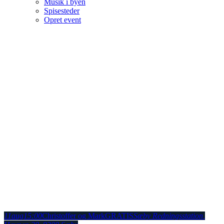
Musik i byen
Spisesteder
Opret event
11
aug
15:00
Christoffer og Mark
GRATIS
Sæby Redningsstation
,