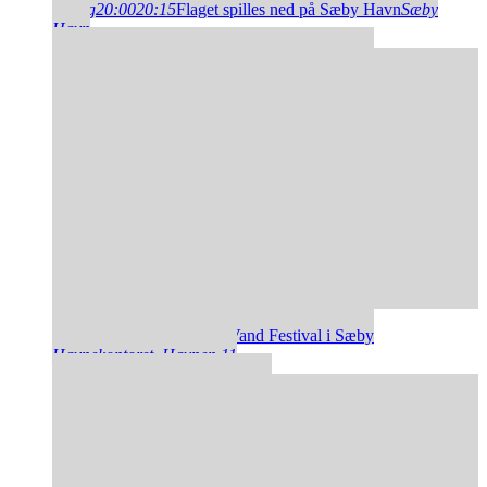
14
aug
20:00
20:15
Flaget spilles ned på Sæby Havn
Sæby
Havn
15
aug
11:00
15:00
SUP & Vand Festival i Sæby
Havnekontoret
, Havnen 11