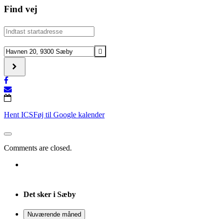
Find vej
Address
-
Christoffer
Destination
og
Address
Mark
-
[4tzL4UsFz]
Christoffer
og
Mark
[PEVdiIAYa]
Hent ICS
Føj til Google kalender
Comments are closed.
Det sker i Sæby
Nuværende måned