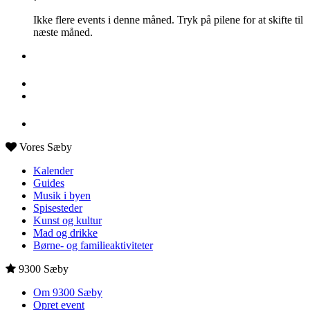
Ikke flere events i denne måned. Tryk på pilene for at skifte til
næste måned.
Vores Sæby
Kalender
Guides
Musik i byen
Spisesteder
Kunst og kultur
Mad og drikke
Børne- og familieaktiviteter
9300 Sæby
Om 9300 Sæby
Opret event