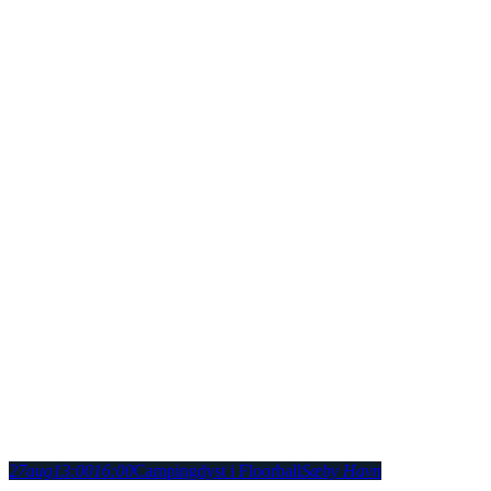
27
aug
13:00
16:00
Campingdyst i Floorball
Sæby Havn