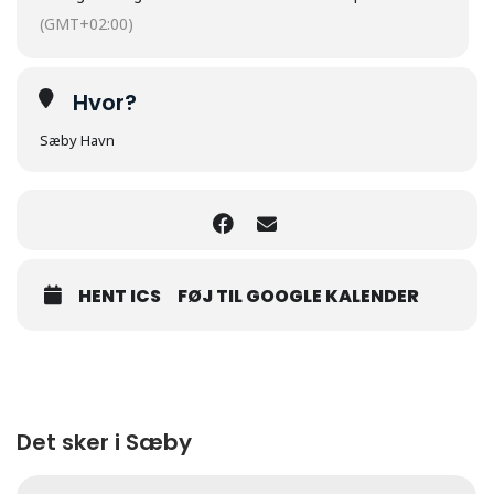
(GMT+02:00)
Hvor?
Sæby Havn
HENT ICS
FØJ TIL GOOGLE KALENDER
Det sker i Sæby