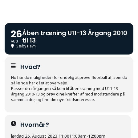
26
Åben træning U11-13 Årgang 2010
til 13
AUG
Sæby Havn
Hvad?
Nu har du muligheden for endelig at prøve floorball af, som du
så længe har gået at overveje!
Passer du i årgangen så kom til åben træning med U11-13
årgang 2010-13 og prøv dine kræfter af mod modstandere på
samme alder, og find din nye fritidsinteresse.
Hvornår?
lørdag 26. August 2023 11:00
11:00am
-
12:00pm