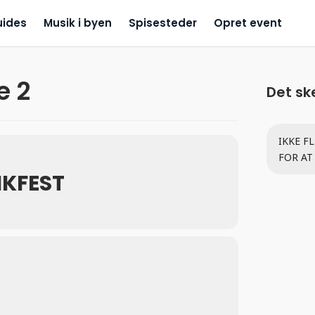
uides
Musik i byen
Spisesteder
Opret event
e 2
Det sk
IKKE F
FOR AT
IKFEST