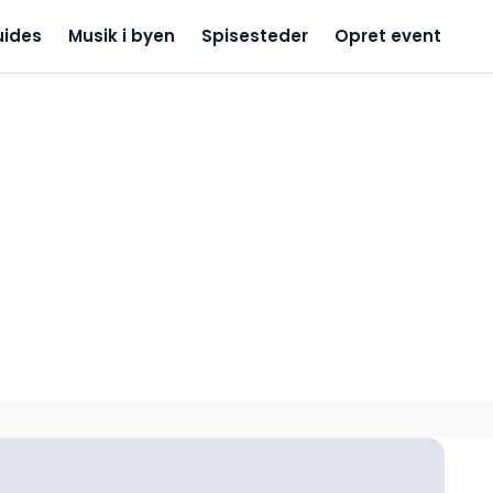
uides
Musik i byen
Spisesteder
Opret event