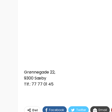
Grønnegade 22,
9300 Sæby
Tlf.: 77 77 01 45
Facebook
Twitter
Email
Del