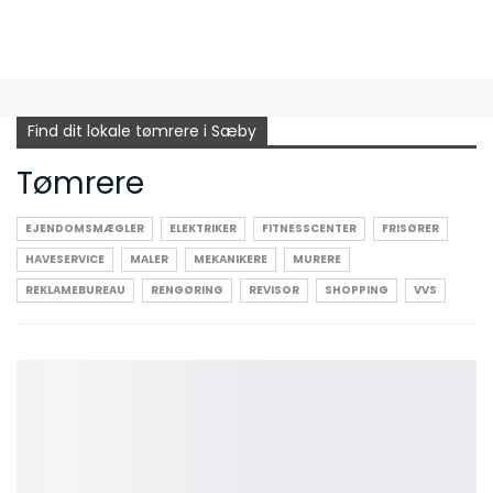
Find dit lokale tømrere i Sæby
Tømrere
EJENDOMSMÆGLER
ELEKTRIKER
FITNESSCENTER
FRISØRER
HAVESERVICE
MALER
MEKANIKERE
MURERE
REKLAMEBUREAU
RENGØRING
REVISOR
SHOPPING
VVS