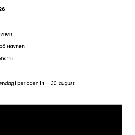
26
avnen
 på Havnen
tister
søndag i perioden 14. – 30. august