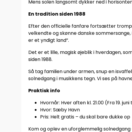
Mens solen langsomt dykker ned i horisonten
En tradition siden 1988
Efter den officielle fanfare fortsætter trom
velkendte og skønne danske sommersange, i
er et yndigt land”.
Det er et lille, magisk øjeblik i hverdagen,
siden 1988.
Så tag familien under armen, snup en isvaff
solnedgang i musikkens tegn. Vi ses på havn
Praktisk info
Hvornår: Hver aften kl. 21.00 (Fra 19. juni 
Hvor: Sæby Havn
Pris: Helt gratis – du skal bare dukke op
Kom og oplev en uforglemmelig solnedgang