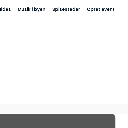
uides
Musik i byen
Spisesteder
Opret event