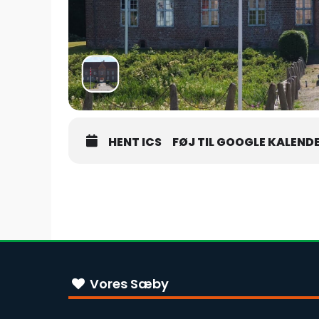
HENT ICS
FØJ TIL GOOGLE KALEND
Vores Sæby