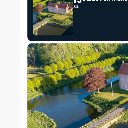
15
JUL