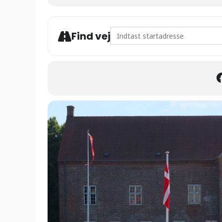
Address - Guidet omvisning på
Find vej