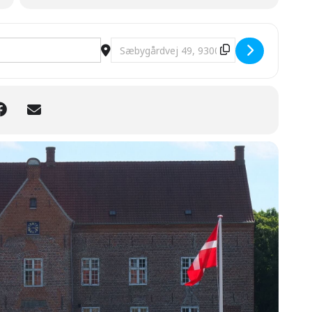
 Sæbygaard [g5SsXi8b5]
Destination Address - Guidet omvisnin