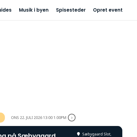
uides
Musik i byen
Spisesteder
Opret event
ONS 22. JULI 2026 13:00 1:00PM
ing på Sæbygaard
Sæbygaard Slot
,