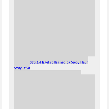
14
aug
20:00
20:15
Flaget spilles ned på Sæby Havn
Sæby Havn