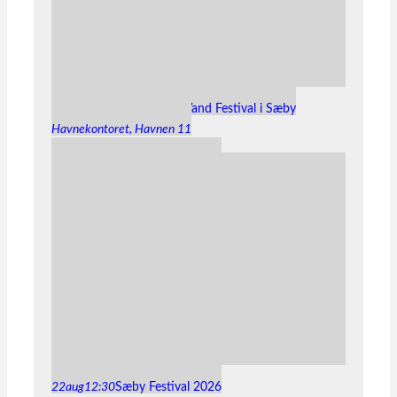
15
aug
11:00
15:00
SUP & Vand Festival i Sæby
Havnekontoret
, Havnen 11
22
aug
12:30
Sæby Festival 2026