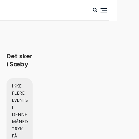
Det sker
i Sæby
IKKE
FLERE
EVENTS
I
DENNE
MÅNED.
TRYK
PÅ