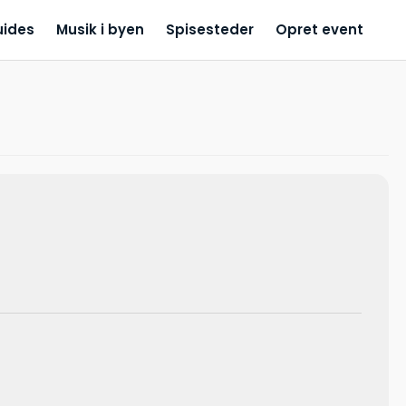
uides
Musik i byen
Spisesteder
Opret event