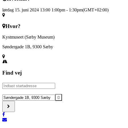
lørdag 15. juni 2024 13:00
1:00pm
-
1:30pm
(GMT+02:00)
Hvor?
Kystmuseet (Sæby Museum)
Søndergade 1B, 9300 Sæby
Find vej
Address
-
Slægt
Destination
og
Address
skæbne
-
gennem
Slægt
300
og
år
skæbne
på
gennem