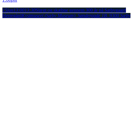
15
jun
13:00
13:30
Slægt og skæbne gennem 300 år på Sæbygaard
Herregård
Kystmuseet (Sæby Museum)
, Søndergade 1B, 9300 Sæby