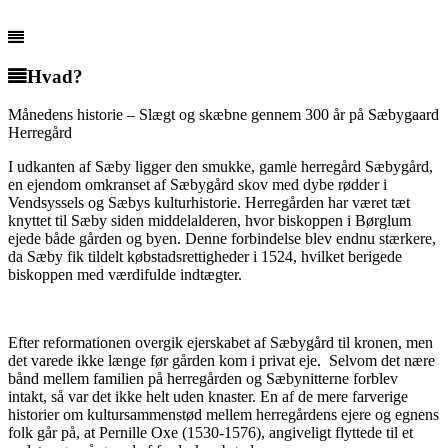
Hvad?
Månedens historie – Slægt og skæbne gennem 300 år på Sæbygaard
Herregård
I udkanten af Sæby ligger den smukke, gamle herregård Sæbygård,
en ejendom omkranset af Sæbygård skov med dybe rødder i
Vendsyssels og Sæbys kulturhistorie. Herregården har været tæt
knyttet til Sæby siden middelalderen, hvor biskoppen i Børglum
ejede både gården og byen. Denne forbindelse blev endnu stærkere,
da Sæby fik tildelt købstadsrettigheder i 1524, hvilket berigede
biskoppen med værdifulde indtægter.
Efter reformationen overgik ejerskabet af Sæbygård til kronen, men
det varede ikke længe før gården kom i privat eje. Selvom det nære
bånd mellem familien på herregården og Sæbynitterne forblev
intakt, så var det ikke helt uden knaster. En af de mere farverige
historier om kultursammenstød mellem herregårdens ejere og egnens
folk går på, at Pernille Oxe (1530-1576), angiveligt flyttede til et