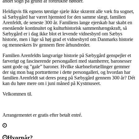
andet sogn på grund af fordrukne bønder.
Heldigvis fik egnens tørstige sjæle ikke skræmt alle væk fra sognet,
så Sæbygård har været hjemsted for den samme slægt, familien
Arenfeldt, de seneste 300 år. Familiens lange ejerskab har skabt en
enestående kontinuitet og kulturhistorisk sammenhængskraft, så
Sæbygård er i dag ikke blot et levende vidnesbyrd om Sæbys
historie, men i lige så høj grad et vidnesbyrd om Danmarks historie
og menneskers liv gennem flere århundreder.
Familien Arenfeldts langvarige historie på Sæbygård genspejler et
farverigt og fascinerende persongalleri med stamherrer, baronesser
samt gode og ”gale” baroner. Hvilke skæbnefortællinger gemmer
der sig mon bag portrætterne i dette persongalleri, og hvordan har
familien Arenfeldt sat deres præg på Sæbygård gennem 300 år? Dét
kan du høre mere om i juni måned på Kystmuseet.
Velkommen til.
Arrangementet er gratis efter betalt entré.
Hvornår?