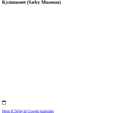
Kystmuseet (Sæby Museum)
Sæbygaard
300
Herregård
år
[]
på
Sæbygaard
Herregård
[]
Hent ICS
Føj til Google kalender