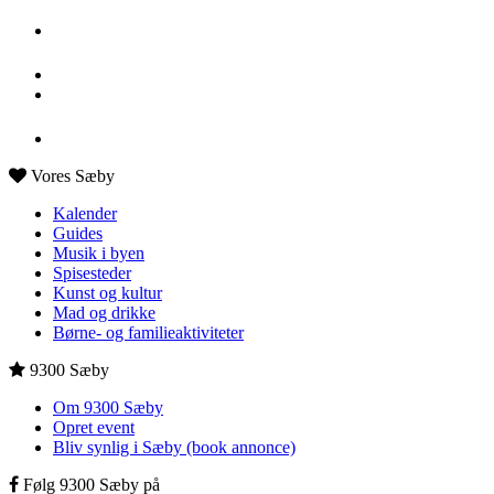
Vores Sæby
Kalender
Guides
Musik i byen
Spisesteder
Kunst og kultur
Mad og drikke
Børne- og familieaktiviteter
9300 Sæby
Om 9300 Sæby
Opret event
Bliv synlig i Sæby (book annonce)
Følg 9300 Sæby på