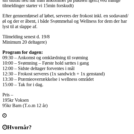
sin sluttid ned når man ankommer på pladsen igen.(Ved mange
tilmeldinger starter vi 15min forskudt)
Efter gennemførsel af løbet, serveres der frokost inkl. en sodavand/
øl og der er åbent, i både Svømmehal og Wellness for dem der har
lyst til at slappe af.
Tilmelding senest d. 19/8
Minimum 20 deltagere)
Program for dagen:
09:30 – Ankomst og omklædning til svøming
10:00 – Svømning – Første hold sættes i gang
12:00 – Sidste deltager forventes i mål
12:30 – Frokost serveres (1x sandwich + 1x genstand)
13:30 – Præmieoverrækkelse i wellness området
15:00 – Tak for i dag.
Pris –
195kr Voksen
95kr Barn (T.o.m 12 år)
Hvornår?