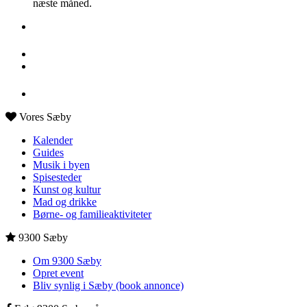
næste måned.
Vores Sæby
Kalender
Guides
Musik i byen
Spisesteder
Kunst og kultur
Mad og drikke
Børne- og familieaktiviteter
9300 Sæby
Om 9300 Sæby
Opret event
Bliv synlig i Sæby (book annonce)