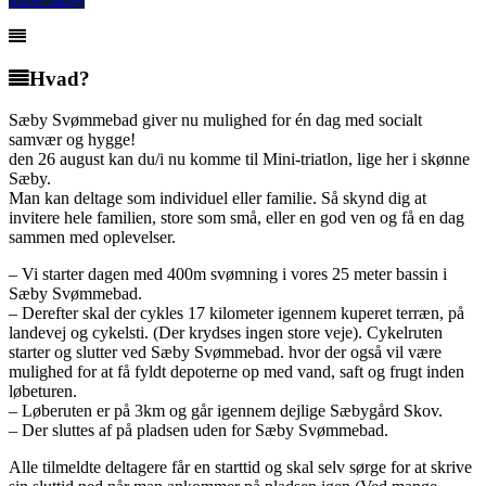
Hvad?
Sæby Svømmebad giver nu mulighed for én dag med socialt
samvær og hygge!
den 26 august kan du/i nu komme til Mini-triatlon, lige her i skønne
Sæby.
Man kan deltage som individuel eller familie. Så skynd dig at
invitere hele familien, store som små, eller en god ven og få en dag
sammen med oplevelser.
– Vi starter dagen med 400m svømning i vores 25 meter bassin i
Sæby Svømmebad.
– Derefter skal der cykles 17 kilometer igennem kuperet terræn, på
landevej og cykelsti. (Der krydses ingen store veje). Cykelruten
starter og slutter ved Sæby Svømmebad. hvor der også vil være
mulighed for at få fyldt depoterne op med vand, saft og frugt inden
løbeturen.
– Løberuten er på 3km og går igennem dejlige Sæbygård Skov.
– Der sluttes af på pladsen uden for Sæby Svømmebad.
Alle tilmeldte deltagere får en starttid og skal selv sørge for at skrive