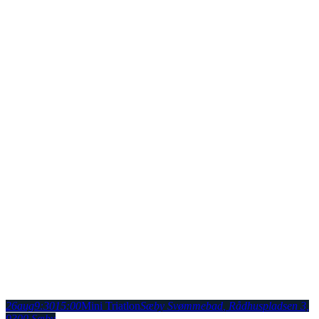
26
aug
9:30
15:00
Mini Triatlon
Sæby Svømmebad
, Rådhuspladsen 3,
9300 Sæby