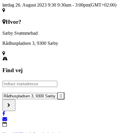
lørdag 26. August 2023 9:30
9:30am
-
3:00pm
(GMT+02:00)
Hvor?
Sæby Svømmebad
Rådhuspladsen 3, 9300 Sæby
Find vej
Address
-
Mini
Destination
Triatlon
Address
[]
-
Mini
Triatlon
[]