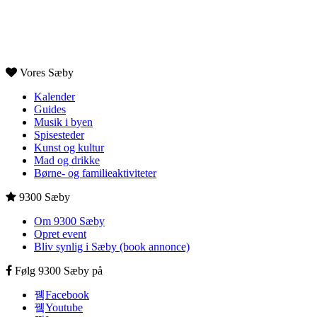
Vores Sæby
Kalender
Guides
Musik i byen
Spisesteder
Kunst og kultur
Mad og drikke
Børne- og familieaktiviteter
9300 Sæby
Om 9300 Sæby
Opret event
Bliv synlig i Sæby (book annonce)
Følg 9300 Sæby på
Facebook
Youtube