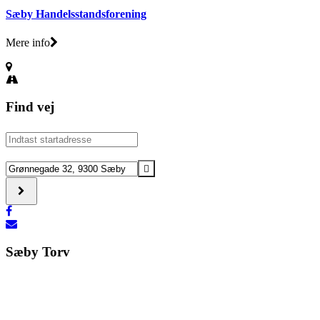
Sæby Handelsstandsforening
Mere info
Find vej
Address
-
Mellem
Destination
Os
Address
[]
-
Mellem
Os
[]
Sæby Torv