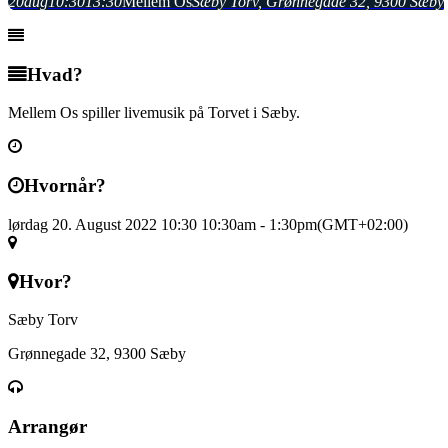
20
aug
10:30
13:30
Mellem Os
Sæby Torv
, Grønnegade 32, 9300 Sæby
Hvad?
Mellem Os spiller livemusik på Torvet i Sæby.
Hvornår?
lørdag 20. August 2022 10:30
10:30am
-
1:30pm
(GMT+02:00)
Hvor?
Sæby Torv
Grønnegade 32, 9300 Sæby
Arrangør