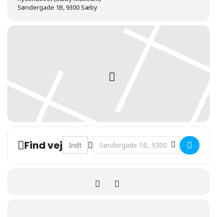
Søndergade 1B, 9300 Sæby
Address - Livet i den gamle købmandsgård [
Destination Address - Livet i den 
Find vej