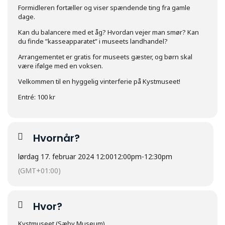
Formidleren fortæller og viser spændende ting fra gamle
dage.
Kan du balancere med et åg? Hvordan vejer man smør? Kan
du finde ”kasseapparatet” i museets landhandel?
Arrangementet er gratis for museets gæster, og børn skal
være ifølge med en voksen.
Velkommen til en hyggelig vinterferie på Kystmuseet!
Entré: 100 kr
Hvornår?
lørdag 17. februar 2024 12:00
12:00pm
-
12:30pm
(GMT+01:00)
Hvor?
Kystmuseet (Sæby Museum)