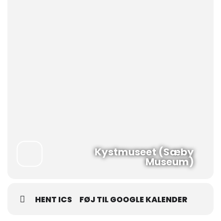
Kystmuseet (Sæby
Museum)
HENT ICS
FØJ TIL GOOGLE KALENDER