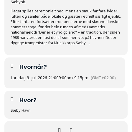
Sæbynit.
Flaget spilles ceremonielt ned, mens en smuk fanfare fylder
luften og samler både lokale og gæster i et helt særligt øjeblik.
Efter fanfaren fortsætter trompetisterne med skønne danske
sommersange, før det hele rundes af med Danmarks
nationalmelodi “Der er et yndigt land” – en tradition, der siden
1988 har været en fast del af sommerlivet på havnen. Det er
dygtige trompetister fra Musikkorps Sæby …
Hvornår?
torsdag 9. juli 2026 21:00
9:00pm
-
9:15pm
(GMT+02:00)
Hvor?
Sæby Havn