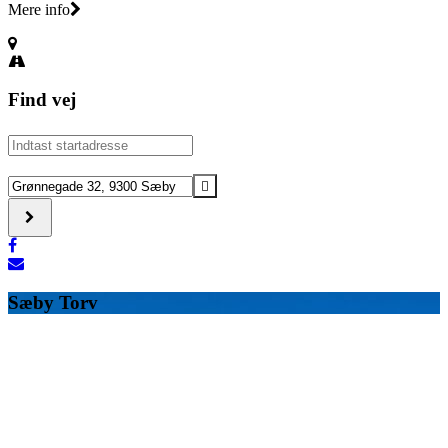
Mere info
Find vej
Address
-
Claus
Destination
og
Address
Klaus
-
[]
Claus
og
Klaus
[]
Sæby Torv