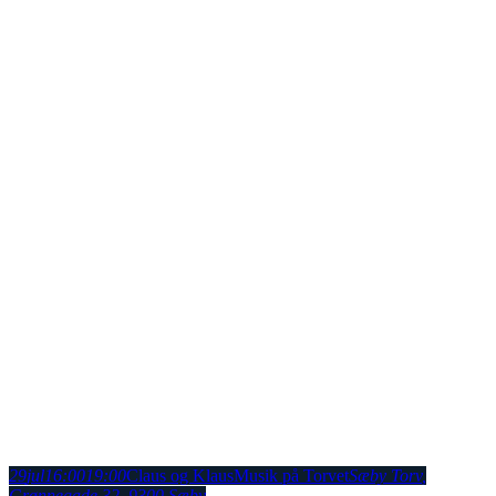
29
jul
16:00
19:00
Claus og Klaus
Musik på Torvet
Sæby Torv
,
Grønnegade 32, 9300 Sæby